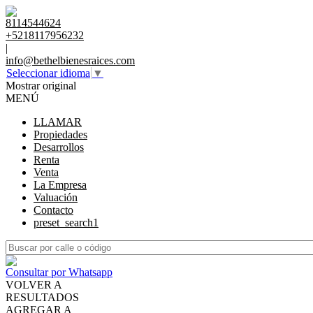
8114544624
+5218117956232
|
info@bethelbienesraices.com
Seleccionar idioma
▼
Mostrar original
MENÚ
LLAMAR
Propiedades
Desarrollos
Renta
Venta
La Empresa
Valuación
Contacto
preset_search1
Consultar por Whatsapp
VOLVER A
RESULTADOS
AGREGAR A