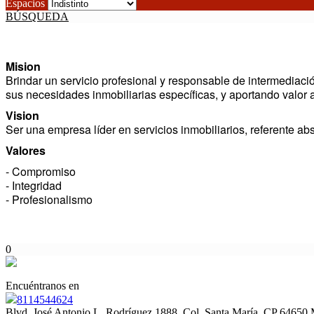
Espacios
BÚSQUEDA
Mision
Brindar un servicio profesional y responsable de intermediaci
sus necesidades inmobiliarias específicas, y aportando valor a
Vision
Ser una empresa líder en servicios inmobiliarios, referente a
Valores
- Compromiso
- Integridad
- Profesionalismo
0
Encuéntranos en
8114544624
Blvd. José Antonio L. Rodríguez 1888, Col. Santa María, CP 64650