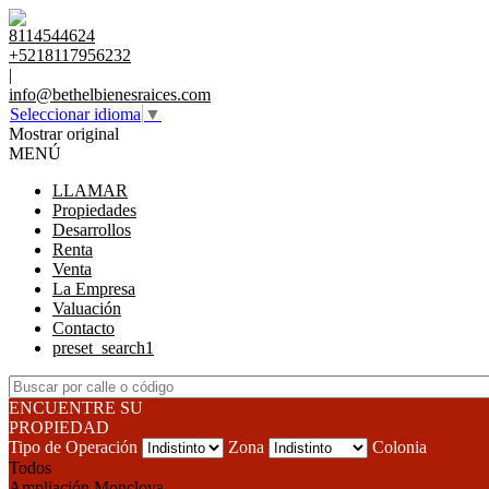
8114544624
+5218117956232
|
info@bethelbienesraices.com
Seleccionar idioma
▼
Mostrar original
MENÚ
LLAMAR
Propiedades
Desarrollos
Renta
Venta
La Empresa
Valuación
Contacto
preset_search1
ENCUENTRE SU
PROPIEDAD
Tipo de Operación
Zona
Colonia
Todos
Ampliación Monclova