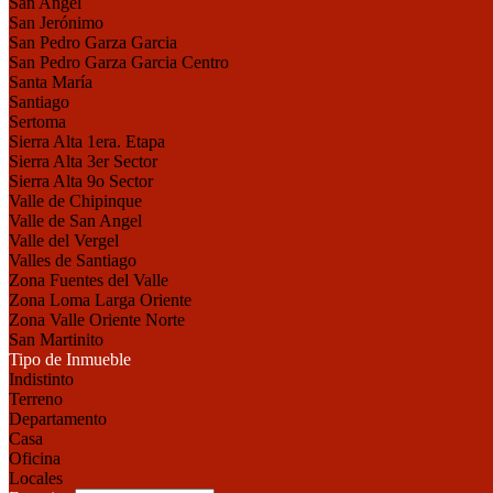
San Angel
San Jerónimo
San Pedro Garza Garcia
San Pedro Garza Garcia Centro
Santa María
Santiago
Sertoma
Sierra Alta 1era. Etapa
Sierra Alta 3er Sector
Sierra Alta 9o Sector
Valle de Chipinque
Valle de San Angel
Valle del Vergel
Valles de Santiago
Zona Fuentes del Valle
Zona Loma Larga Oriente
Zona Valle Oriente Norte
San Martinito
Tipo de Inmueble
Indistinto
Terreno
Departamento
Casa
Oficina
Locales