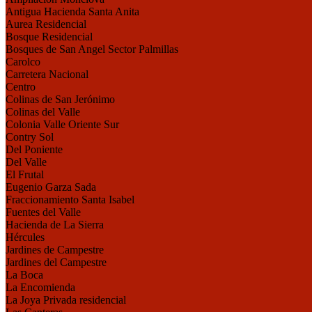
Antigua Hacienda Santa Anita
Aurea Residencial
Bosque Residencial
Bosques de San Angel Sector Palmillas
Carolco
Carretera Nacional
Centro
Colinas de San Jerónimo
Colinas del Valle
Colonia Valle Oriente Sur
Contry Sol
Del Poniente
Del Valle
El Frutal
Eugenio Garza Sada
Fraccionamiento Santa Isabel
Fuentes del Valle
Hacienda de La Sierra
Hércules
Jardines de Campestre
Jardines del Campestre
La Boca
La Encomienda
La Joya Privada residencial